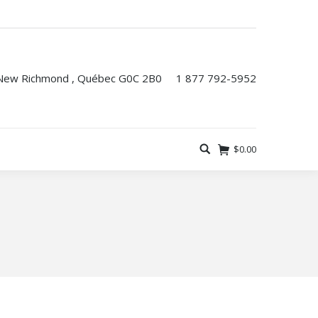
 New Richmond , Québec G0C 2B0
1 877 792-5952
$
0.00